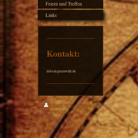
Feiern und Treffen
Links
Kontakt:
info(at)guzziwilli.de
Druckversion
|
Sitemap
© Wilfried de Kok