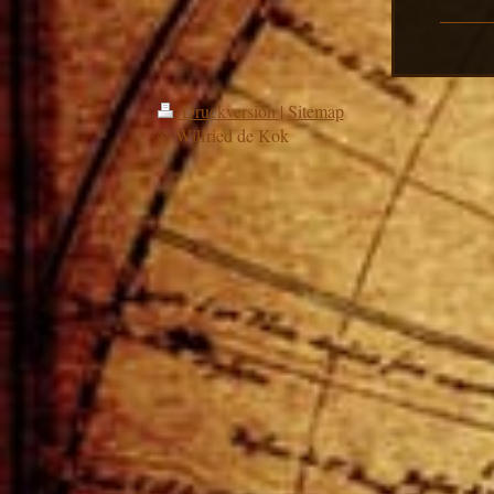
Druckversion
|
Sitemap
© Wilfried de Kok