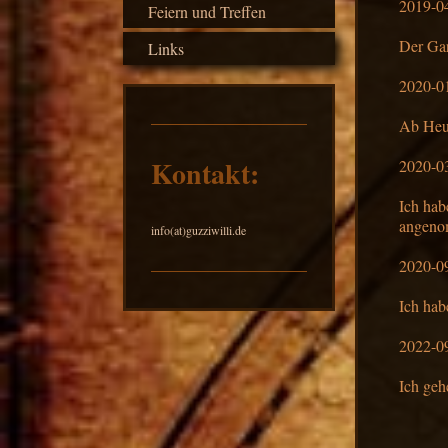
2019-0
Feiern und Treffen
Der Gar
Links
2020-0
Ab Heut
Kontakt:
2020-0
Ich hab
angeno
info(at)guzziwilli.de
2020-0
Ich hab
2022-0
Ich geh