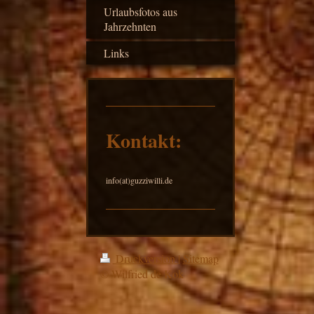
Urlaubsfotos aus
Jahrzehnten
Links
Kontakt:
info(at)guzziwilli.de
Druckversion
|
Sitemap
© Wilfried de Kok