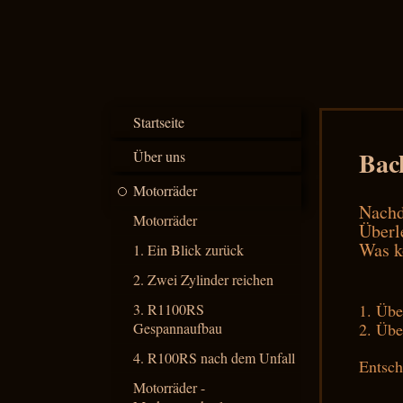
Startseite
Back
Über uns
Motorräder
Nachd
Motorräder
Überl
Was 
1. Ein Blick zurück
2. Zwei Zylinder reichen
3. R1100RS
1. Übe
Gespannaufbau
2. Übe
4. R100RS nach dem Unfall
Entsc
Motorräder -