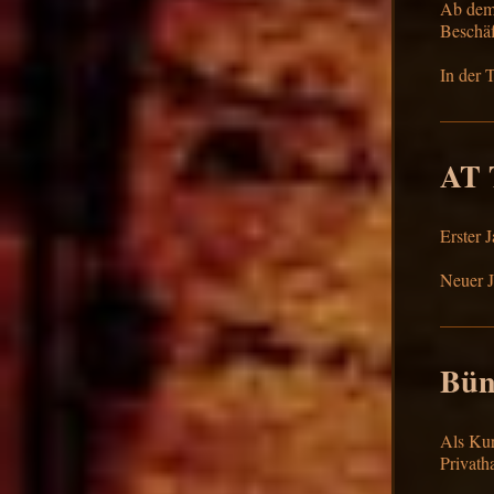
Ab dem 
Beschäf
In der 
AT 
Erster 
Neuer J
Bün
Als Kur
Privatha