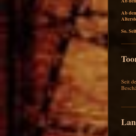
Ab dem
Ab dem 
Alterste
So. Sei
To
Seit d
Beschä
Lan