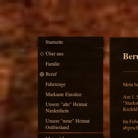
Startseite
Ber
Über uns
Familie
Beruf
Fahrzeuge
Mein be
Markante Einsätze
Am 1. S
"Starks
Unsere "alte" Heimat
Krefeld
Niederrhein
Unsere "neue" Heimat
Im Febu
Ostfriesland
abgesc