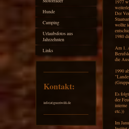
Motorräder
1977 wu
weiterl
Hunde
Der Ver
Staatsa
Camping
wollte 
entschi
Urlaubsfotos aus
1980 di
Jahrzehnten
Am 1. A
Links
Berufsl
die Au
1990 ab
"Landes
(Gruppe
Kontakt:
Es folg
der Feu
info(at)guzziwilli.de
interne
etc.))
Im Janu
Institu